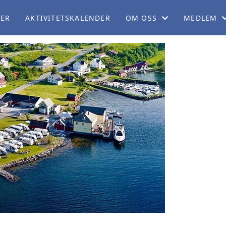
LER
AKTIVITETSKALENDER
OM OSS
MEDLEM
OM NB
BLI MEDL
ORGANISASJON
CAMPING
SERVICEKONTORET
MEDLEMSF
ARBEIDSUTVALGET
MEDLEMSB
PERSONVERNERKLÆRING
REISEBLO
TEKNISK KOMITÉ
REISESKIL
POLITISK KOMITÉ
BOBILPAR