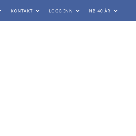
KONTAKT
LOGG INN
NB 40 ÅR
EM
KONTAKT OSS
FORUM
40 ÅRSJUBILEUM
KORT
FINN REGIONER
GNIST (FOR MEDLEMMER)
ORDELER
STYREWEB (FOR TILLITSVALGTE)
LADET
GG
DRINGER
KERING