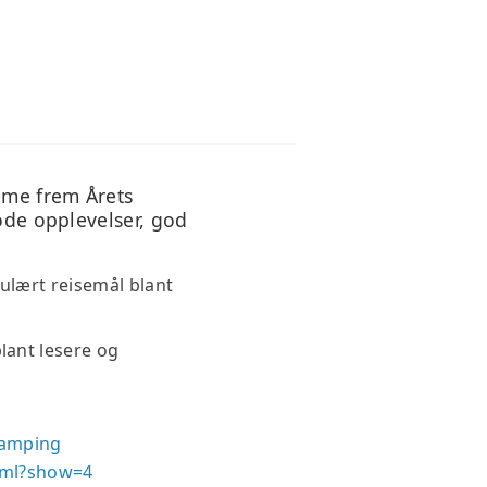
NS HJØRNE
HJØRNE
mme frem Årets
gode opplevelser, god
pulært reisemål blant
lant lesere og
camping
tml?show=4