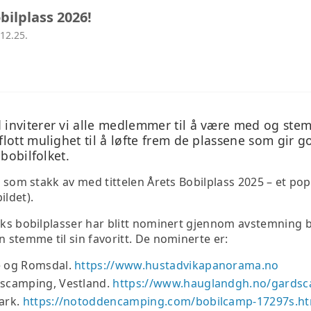
LEDEREN HAR ORDET
ADVOKATE
ilplass 2026!
12.25.
STYRENDE DOKUMENTER
TEKNISK 
ANNONSERING
TILLITSVALGTE
d inviterer vi alle medlemmer til å være med og ste
flott mulighet til å løfte frem de plassene som gir 
HISTORISKE FAKTA
 bobilfolket.
is som stakk av med tittelen Årets Bobilplass 2025 – et po
ldet).
eks bobilplasser har blitt nominert gjennom avstemning b
n stemme til sin favoritt. De nominerte er:
 og Romsdal.
https://www.hustadvikapanorama.no
scamping, Vestland.
https://www.hauglandgh.no/gards
ark.
https://notoddencamping.com/bobilcamp-17297s.h