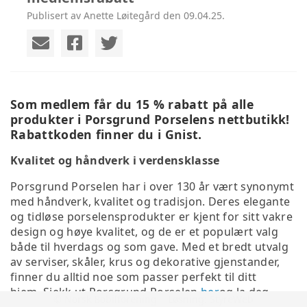
Publisert av Anette Løitegård den 09.04.25.
Som medlem får du 15 % rabatt på alle
produkter i Porsgrund Porselens nettbutikk!
Rabattkoden finner du i Gnist.
Kvalitet og håndverk i verdensklasse
Porsgrund Porselen har i over 130 år vært synonymt
med håndverk, kvalitet og tradisjon. Deres elegante
og tidløse porselensprodukter er kjent for sitt vakre
design og høye kvalitet, og de er et populært valg
både til hverdags og som gave. Med et bredt utvalg
av serviser, skåler, krus og dekorative gjenstander,
finner du alltid noe som passer perfekt til ditt
hjem.
Sjekk ut Porsgrund Porselen
her
og la deg
© Norsk Bobilforening | Løsning:
StyreWeb