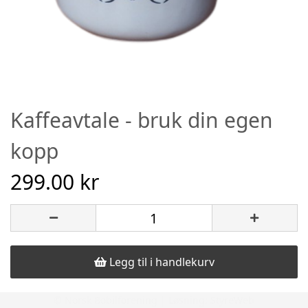
Kaffeavtale - bruk din egen
kopp
299.00 kr
Legg til i handlekurv
© Norsk Bobilforening | Løsning:
StyreWeb
Kjøp vår digitale kaffeavtale hvor du bruker din egen