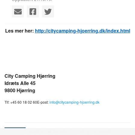
Les mer her:
http://citycamping-hjoerring.dk/index.html
City Camping Hjørring
Idræts Alle 45
9800 Hjørring
Tlf: +45 60 18 02 60
E-post:
info@citycamping-hjoerring.dk
Gavekort på 100kr hos Campcation
© Norsk Bobilforening | Løsning:
StyreWeb