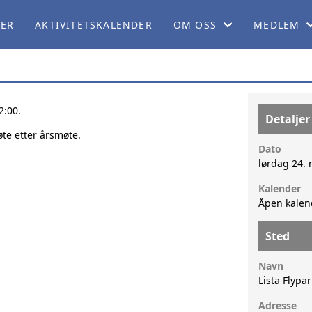
LER
AKTIVITETSKALENDER
OM OSS
MEDLEM
OM NB
BLI MEDL
ORGANISASJON
CAMPING
12:00.
Detaljer
te etter årsmøte.
SERVICEKONTORET
MEDLEMSF
Dato
lørdag 24. 
ARBEIDSUTVALGET
MEDLEMSB
Kalender
Åpen kalen
PERSONVERNERKLÆRING
REISEBLO
Sted
TEKNISK KOMITÉ
REISESKIL
Navn
POLITISK KOMITÉ
BOBILPAR
Lista Flypar
Adresse