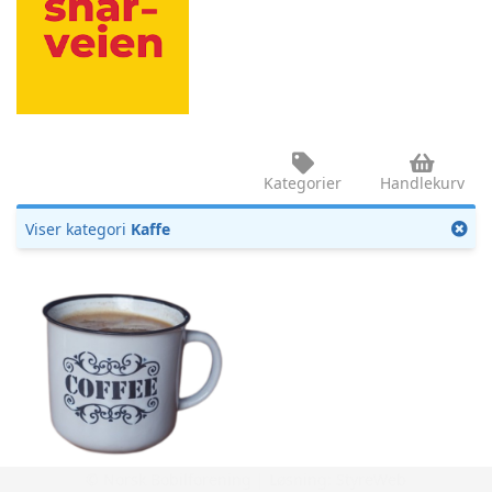
Kategorier
Handlekurv
Viser kategori
Kaffe
Kaffeavtale -
bruk din egen
kopp
Se detaljer
Avtalen gjelder alle
varme drikker.
© Norsk Bobilforening | Løsning:
StyreWeb